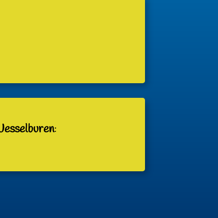
Wesselburen
: