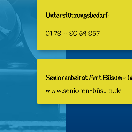
Unterstützungsbedarf
:
01 78 – 80 69 857
Seniorenbeirat Amt Büsum- 
www.senioren-büsum.de